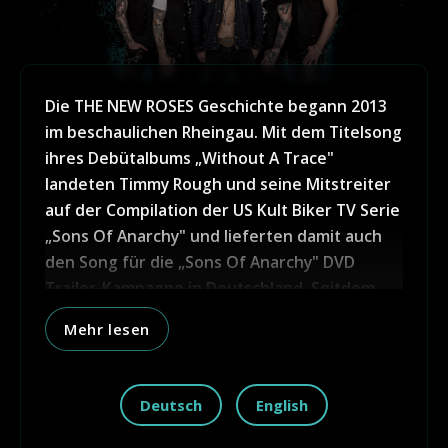
Die THE NEW ROSES Geschichte begann 2013
im beschaulichen Rheingau. Mit dem Titelsong
ihres Debütalbums „Without A Trace"
landeten Timmy Rough und seine Mitstreiter
auf der Compilation der US Kult Biker TV Serie
„Sons Of Anarchy" und lieferten damit auch
den Song für die „Sons Of Anarchy" DVD
Trailer-Kampagne in Deutschland. Seitdem
ging es stetig nach oben, die Band spielte in
Mehr lesen
den darauffolgenden Jahren hunderte von
Shows im In- und Ausland, signte einen Deal
bei Napalm Records (Universal) und
Deutsch
English
veröffentlichte bisher weitere 4 Alben, die
sich allesamt hoher Chartsplatzierungen