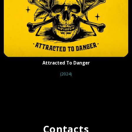
Größen wie Aerosmith, Alice Cooper, The
Scorpions, KISS uvm. die Bühne teilten.
Letztere luden THE NEW ROSES wiederholt zu
ihrer KISS Kruise (als einzige deutsche Band
ever!) nach Miami sowie als Special Guests für
eine ganze Reihe Shows ihrer "End Of The
Road" World Tour ein. Weitere Highlights waren
Konzertreisen nach Russland (2019) und nach
Attracted To Danger
Afghanistan (2017), wo die Band im Camp
(2024)
Marmal (Mazar-e-Sharif) für die internationalen
Streitkräfte der Mission "Resolute Support"
auftrat. 2022 und 2023 standen ganz im Zeichen
des neuen Albums "Sweet Poison", welches
erneut die Top 20 der deutschen Albumcharts
erreichte.
Contacts
Seit der Veröffentlichung des neuen